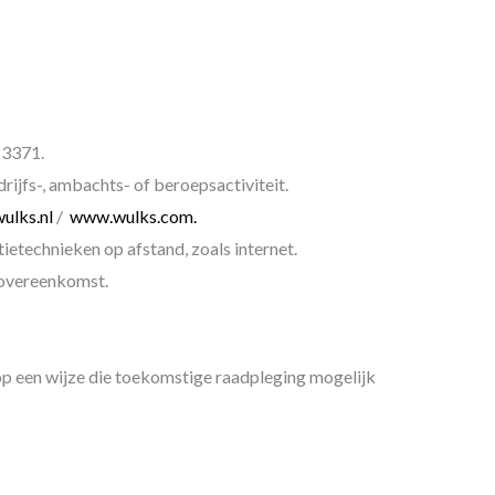
83371.
drijfs-, ambachts- of beroepsactiviteit.
ulks.nl
/
www.wulks.com.
etechnieken op afstand, zoals internet.
e overeenkomst.
 op een wijze die toekomstige raadpleging mogelijk