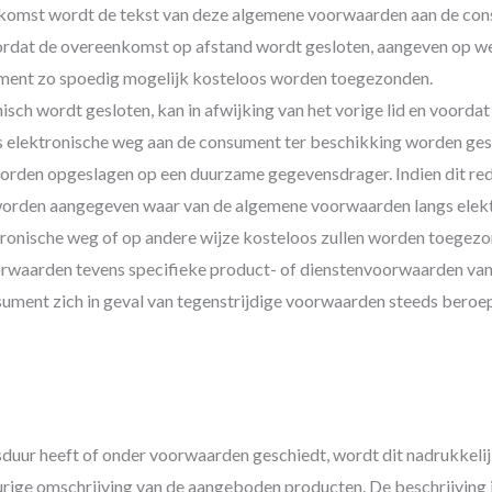
nkomst wordt de tekst van deze algemene voorwaarden aan de cons
 voordat de overeenkomst op afstand wordt gesloten, aangeven op 
nsument zo spoedig mogelijk kosteloos worden toegezonden.
sch wordt gesloten, kan in afwijking van het vorige lid en voord
 elektronische weg aan de consument ter beschikking worden gest
den opgeslagen op een duurzame gegevensdrager. Indien dit redeli
worden aangegeven waar van de algemene voorwaarden langs elek
tronische weg of op andere wijze kosteloos zullen worden toegezo
rwaarden tevens specifieke product- of dienstenvoorwaarden van to
ment zich in geval van tegenstrijdige voorwaarden steeds beroep
duur heeft of onder voorwaarden geschiedt, wordt dit nadrukkelij
rige omschrijving van de aangeboden producten. De beschrijving 