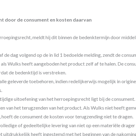
echt door de consument en kosten daarvan
rroepingsrecht, meldt hij dit binnen de bedenktermijn door middel
f de dag volgend op de in lid 1 bedoelde melding, zendt de consume
 als Wulks heeft aangeboden het product zelf af te halen. De consu
dat de bedenktijd is verstreken.
le geleverde toebehoren, indien redelijkerwijs mogelijk in origin
s.
 tijdige uitoefening van het herroepingsrecht ligt bij de consument.
en van het terugzenden van het product. Als Wulks niet heeft ge
, hoeft de consument de kosten voor terugzending niet te dragen.
ledige of gedeeltelijke levering van niet op een materiële drager g
iet uitdrukkelijk heeft ingestemd met het beginnen van de nakomi