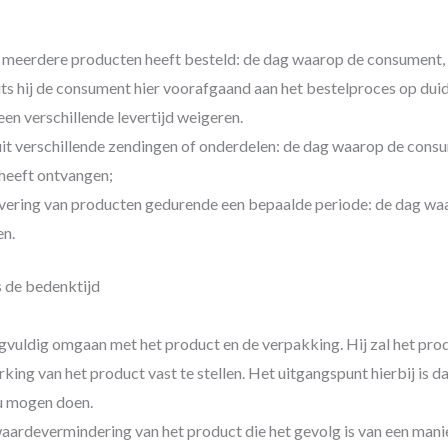
ng meerdere producten heeft besteld: de dag waarop de consument,
s hij de consument hier voorafgaand aan het bestelproces op duid
en verschillende levertijd weigeren.
 uit verschillende zendingen of onderdelen: de dag waarop de con
 heeft ontvangen;
evering van producten gedurende een bepaalde periode: de dag w
en.
s de bedenktijd
gvuldig omgaan met het product en de verpakking. Hij zal het prod
king van het product vast te stellen. Het uitgangspunt hierbij is 
ou mogen doen.
waardevermindering van het product die het gevolg is van een man