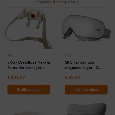
Populaire items op Wulks.
SKG
SKG
SKG - Draadloze Nek- &
SKG - Draadloze
Schoudermassager met
oogmassasager - 3
warmte en 360 graden
Warmtestanden, 3
€
139,99
€
89,99
rolmassage - HS500-2 -
Modi & Bluetooth -
Wit
ES500 - Wit
Bekijk product
Bekijk product