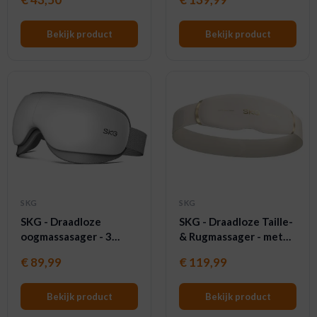
badpakket -
rolmassage - HS500-2 -
Milieuvriendelijk
Wit
Bekijk product
Bekijk product
SKG
SKG
SKG - Draadloze
SKG - Draadloze Taille-
oogmassasager - 3
& Rugmassager - met
Warmtestanden, 3
Vibratie, Pulse-
€
89,99
€
119,99
Modi & Bluetooth -
Vibratie- en Warmte-
ES500 - Wit
technologie - GS500 -
Wit
Bekijk product
Bekijk product