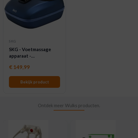
SKG
SKG - Voetmassage
apparaat -
Voetstimulatie - YS100
€
149,99
- Grijs
Bekijk product
Ontdek meer Wulks producten.