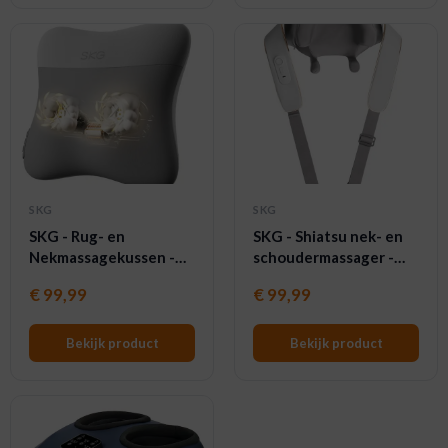
SKG
SKG
SKG - Rug- en
SKG - Shiatsu nek- en
Nekmassagekussen -
schoudermassager -
20 massagekoppen -
Met warmtefunctie -
€
99,99
€
99,99
met warmtefunctie -
H5 Mini - Grijs
VS500 - Grijs
Bekijk product
Bekijk product