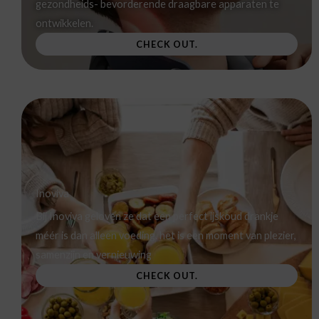
gezondheids- bevorderende draagbare apparaten te
ontwikkelen.
CHECK OUT.
Inoviva
Bij Inoviva geloven ze dat een perfect ijskoud drankje
méér is dan alleen voeding. het is een moment van plezier,
samenzijn en vernieuwing
CHECK OUT.