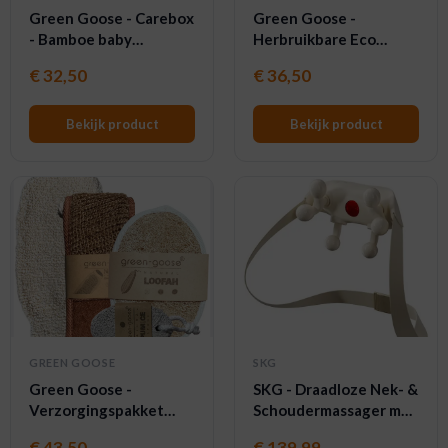
Green Goose - Carebox
Green Goose -
- Bamboe baby
Herbruikbare Eco
verzorgingsset - 3 delig
broodzak set - 3 stuks
€
32,50
€
36,50
Bekijk product
Bekijk product
GREEN GOOSE
SKG
Green Goose -
SKG - Draadloze Nek- &
Verzorgingspakket
Schoudermassager met
Mamore - 4 delig
warmte en 360 graden
€
43,50
€
139,99