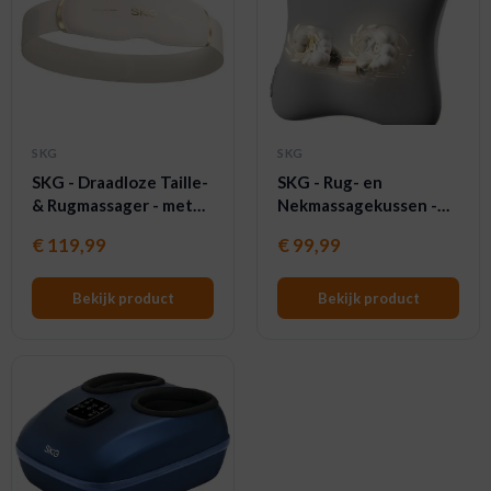
SKG
SKG
SKG - Draadloze Taille-
SKG - Rug- en
& Rugmassager - met
Nekmassagekussen -
Vibratie, Pulse-
20 massagekoppen -
€
119,99
€
99,99
Vibratie- en Warmte-
met warmtefunctie -
technologie - GS500 -
VS500 - Grijs
Wit
Bekijk product
Bekijk product