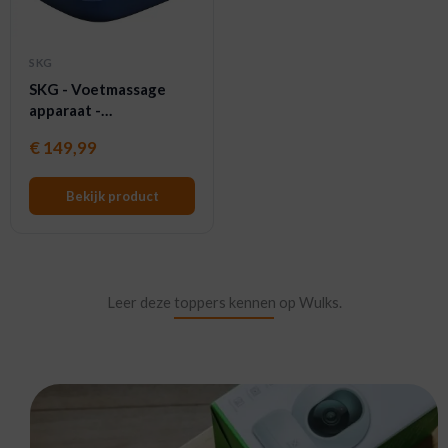
SKG
SKG - Voetmassage
apparaat -
Voetstimulatie - YS100
€
149,99
- Grijs
Bekijk product
Leer deze toppers kennen op Wulks.