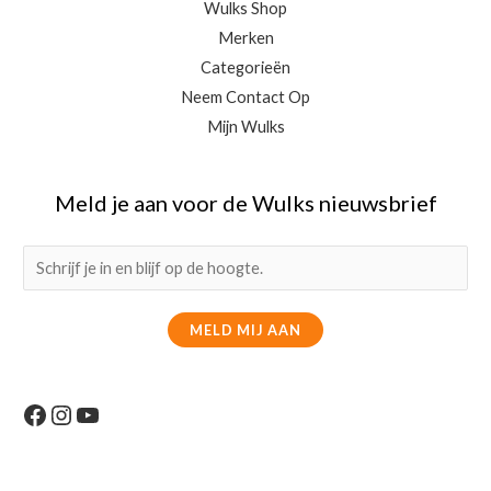
Wulks Shop
Merken
Categorieën
Neem Contact Op
Mijn Wulks
Meld je aan voor de Wulks nieuwsbrief
E
m
a
MELD MIJ AAN
i
l
*