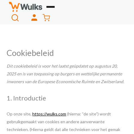
Consent
Consent
Consent
Consent
Consent
Consent
Consent
Consent
Consent
Consent
Consent
Ga
to
to
to
to
to
to
to
to
to
to
to
naar
Winkelwagen
service
service
service
service
service
service
service
service
service
service
service
de
woocommerc
google-
facebook
complianz
wordpress
elementor
google-
automattic
stripe
sourcebuster
diversen
inhoud
fonts
analytics
js
Cookiebeleid
Dit cookiebeleid is voor het laatst geüpdatet op augustus 20,
2025 en is van toepassing op burgers en wettelijke permanente
inwoners van de Europese Economische Ruimte en Zwitserland.
1. Introductie
Op onze site,
https://wulks.com
(hierna: “de site”) wordt
gebruikgemaakt van cookies en andere aanverwante
technieken. (Hierna geldt dat alle technieken voor het gemak