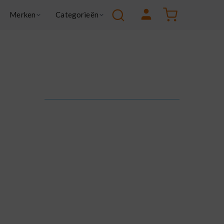
Facebook
Instagram
YouTube
Winkelw
Merken
Categorieën
 Goose
Green
a
Health & wellness
Kitchen & Cooking
Contacteer Wulks
X
Lifestyle
Samen bouwen we aan de toekomst van Wulks.
Smart living