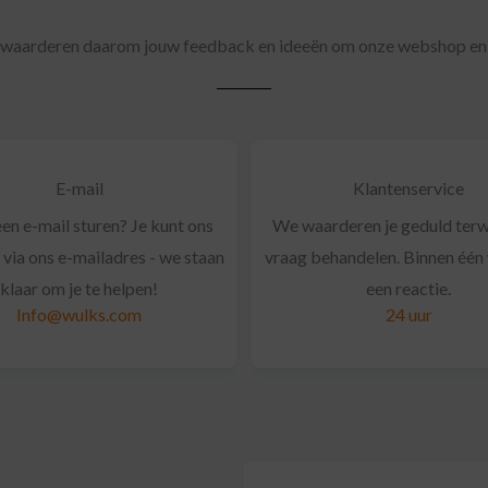
e waarderen daarom jouw feedback en ideeën om onze webshop en 
E-mail
Klantenservice
een e-mail sturen? Je kunt ons
We waarderen je geduld terwi
 via ons e-mailadres - we staan
vraag behandelen. Binnen éé
klaar om je te helpen!
een reactie.
Info@wulks.com
24 uur