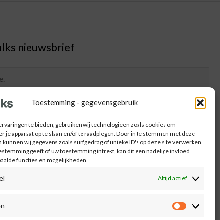
lks nieuwsbrief
Toestemming - gegevensgebruik
rvaringen te bieden, gebruiken wij technologieën zoals cookies om
er je apparaat op te slaan en/of te raadplegen. Door in te stemmen met deze
 kunnen wij gegevens zoals surfgedrag of unieke ID's op deze site verwerken.
oestemming geeft of uw toestemming intrekt, kan dit een nadelige invloed
aalde functies en mogelijkheden.
el
Altijd actief
en
Voorkeur