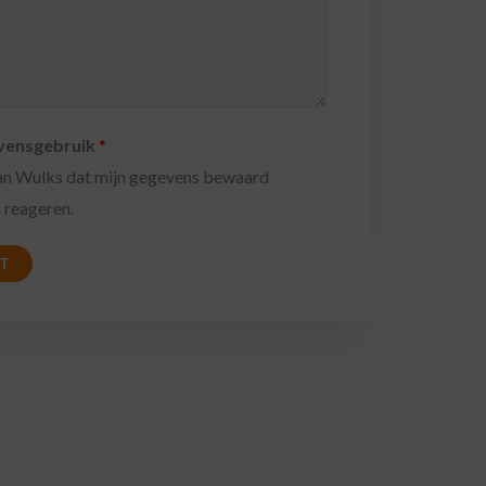
vensgebruik
*
an Wulks dat mijn gegevens bewaard
n reageren.
HT