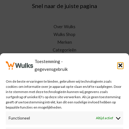
Snel naar de juiste pagina
Over Wulks
Wulks Shop
Merken
Categorieën
Neem Contact Op
Toestemming -
Mijn Wulks
gegevensgebruik
Om de beste ervaringen te bieden, gebruiken wij technologieën zoals
Meld je aan voor de Wulks nieuwsbrief
cookies om informatie over je apparaat op te slaan en/of te raadplegen. Door
in te stemmen met deze technologieën kunnen wij gegevens zoals
surfgedrag of unieke ID's op deze site verwerken. Als je geen toestemming
E
geeft of uw toestemming intrekt, kan dit een nadelige invloed hebben op
bepaalde functies en mogelijkheden.
m
a
Functioneel
Altijd actief
MELD MIJ AAN
i