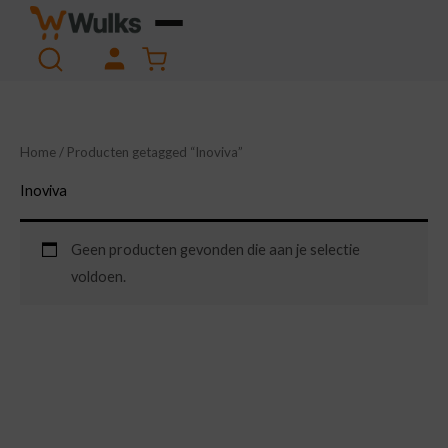
Ga
naar
Winkelwagen
de
inhoud
Home
/ Producten getagged “Inoviva”
Inoviva
Geen producten gevonden die aan je selectie
voldoen.