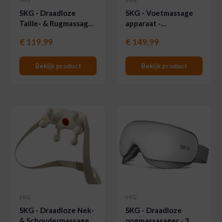
SKG - Draadloze
SKG - Voetmassage
Taille- & Rugmassager
apparaat -
- met Vibratie, Pulse-
Voetstimulatie -
€
119,99
€
149,99
Vibratie- en Warmte-
YS100 - Grijs
technologie - GS500 -
Wit
Bekijk product
Bekijk product
SKG
SKG
SKG - Draadloze Nek-
SKG - Draadloze
& Schoudermassager
oogmassasager - 3