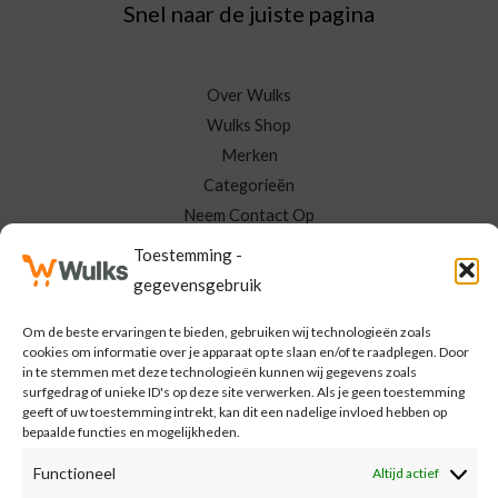
Snel naar de juiste pagina
Over Wulks
Wulks Shop
Merken
Categorieën
Neem Contact Op
Mijn Wulks
Toestemming -
gegevensgebruik
Meld je aan voor de Wulks nieuwsbrief
Om de beste ervaringen te bieden, gebruiken wij technologieën zoals
cookies om informatie over je apparaat op te slaan en/of te raadplegen. Door
in te stemmen met deze technologieën kunnen wij gegevens zoals
E
surfgedrag of unieke ID's op deze site verwerken. Als je geen toestemming
m
geeft of uw toestemming intrekt, kan dit een nadelige invloed hebben op
bepaalde functies en mogelijkheden.
a
MELD MIJ AAN
i
Functioneel
Altijd actief