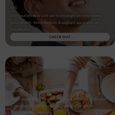
SKG
Wij benutten de kracht van technologie om innovatieve,
gezondheids- bevorderende draagbare apparaten te
ontwikkelen.
CHECK OUT.
Inoviva
Bij Inoviva geloven ze dat een perfect ijskoud drankje méér
is dan alleen voeding. het is een moment van plezier,
samenzijn en vernieuwing