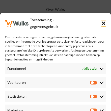
Over Wulks
Wulks Shop
Toestemming -
Merken
gegevensgebruik
Categorieën
Neem Contact Op
Om de beste ervaringen te bieden, gebruiken wij technologieën zoals
cookies om informatie over je apparaat op te slaan en/of te raadplegen. Door
Mijn Wulks
in te stemmen met deze technologieën kunnen wij gegevens zoals
surfgedrag of unieke ID's op deze site verwerken. Als je geen toestemming
geeft of uw toestemming intrekt, kan dit een nadelige invloed hebben op
Meld je aan voor de Wulks nieuwsbrief
bepaalde functies en mogelijkheden.
Functioneel
Altijd actief
E
m
Voorkeuren
Voorkeu
a
MELD MIJ AAN
i
Statistieken
Statisti
l
*
Marketing