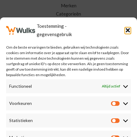
Merken
Categorieën
Neem Contact Op
Toestemming -
Mijn Wulks
gegevensgebruik
Om de beste ervaringen te bieden, gebruiken wij technologieën zoals
Meld je aan voor de Wulks nieuwsbrief
cookies om informatie over je apparaat op te slaan en/of te raadplegen. Door
in te stemmen met deze technologieën kunnen wij gegevens zoals
surfgedrag of unieke ID's op deze site verwerken. Als je geen toestemming
E
geeft of uw toestemming intrekt, kan dit een nadelige invloed hebben op
bepaalde functies en mogelijkheden.
m
a
Functioneel
Altijd actief
MELD MIJ AAN
i
l
Voorkeuren
Voorkeu
*
Statistieken
Statisti