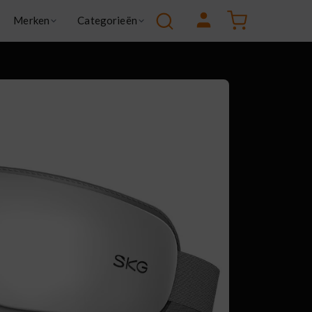
Facebook
Instagram
YouTube
Winkelw
Merken
Categorieën
 Goose
Green
a
Health & wellness
Kitchen & Cooking
X
Lifestyle
Smart living