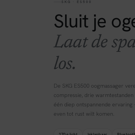
SKG · ES500
Sluit je og
Laat de sp
los.
De SKG ES500 oogmassager vere
compressie, drie warmtestanden e
één diep ontspannende ervaring 
even tot rust wilt komen.
270 g licht
Inklapbaar
Bluetoot