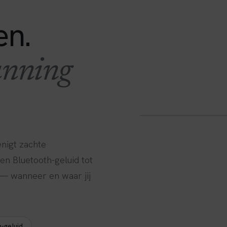
en.
anning
WIT
nigt zachte
n Bluetooth-geluid tot
— wanneer en waar jij
h-geluid