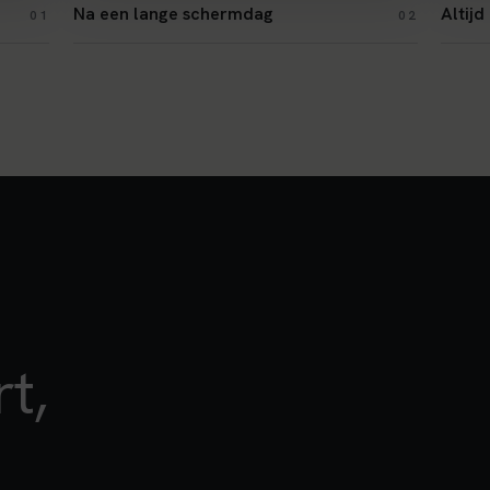
Na een lange schermdag
Altij
01
02
t,