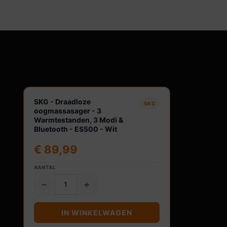
agen
SKG - Draadloze
SKG
oogmassasager - 3
Warmtestanden, 3 Modi &
Bluetooth - ES500 - Wit
€
89,99
AANTAL
−
+
IN WINKELWAGEN