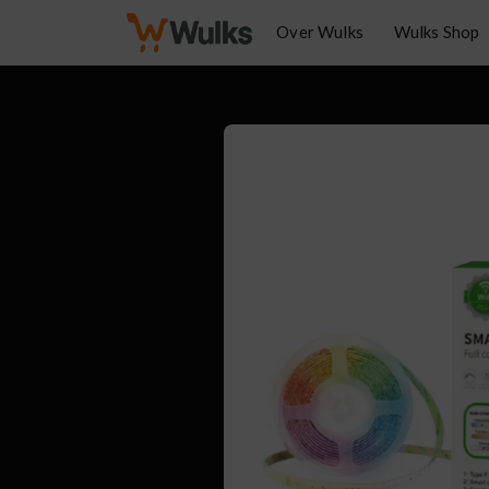
Ga
Over Wulks
Wulks Shop
naar
de
Green
inhoud
Inoviv
SKG
WOO