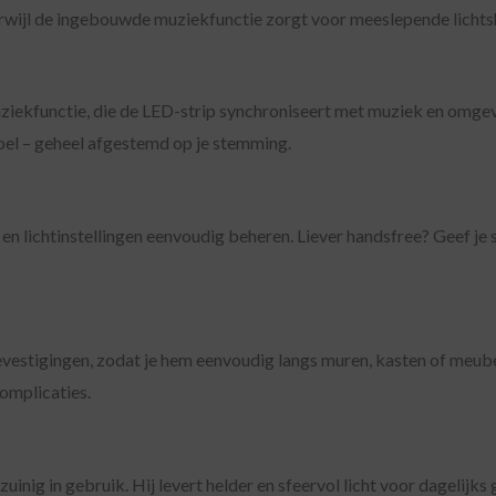
terwijl de ingebouwde muziekfunctie zorgt voor meeslepende lichts
muziekfunctie, die de LED-strip synchroniseert met muziek en omg
 koel – geheel afgestemd op je stemming.
n lichtinstellingen eenvoudig beheren. Liever handsfree? Geef je
evestigingen, zodat je hem eenvoudig langs muren, kasten of meube
complicaties.
j zuinig in gebruik. Hij levert helder en sfeervol licht voor dagelij