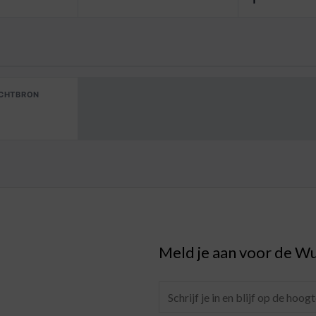
ICHTBRON
Meld je aan voor de Wu
E
m