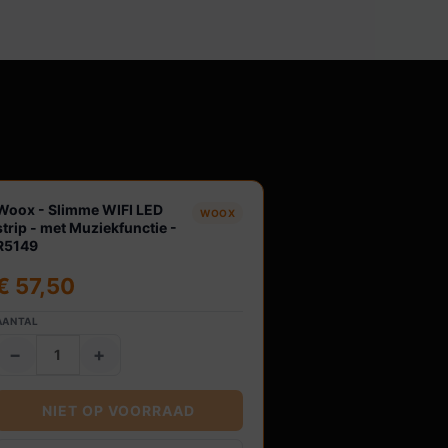
agen
Woox - Slimme WIFI LED
WOOX
strip - met Muziekfunctie -
R5149
€
57,50
AANTAL
−
+
NIET OP VOORRAAD