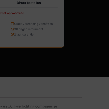
Direct bestellen
Niet op voorraad
Gratis verzending vanaf €50
30 dagen retourrecht
2 jaar garantie
B- en CCT-verlichting combineer je