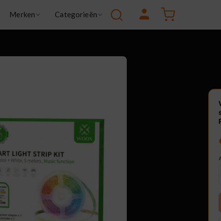
Winkelw
Merken
Categorieën
 Goose
Green
a
Health & wellness
Kitchen & Cooking
X
Lifestyle
Smart living