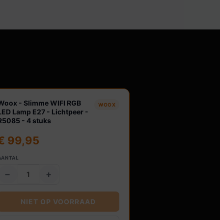
agen
Woox - Slimme WIFI RGB
WOOX
LED Lamp E27 - Lichtpeer -
R5085 - 4 stuks
€
99,95
AANTAL
−
+
NIET OP VOORRAAD