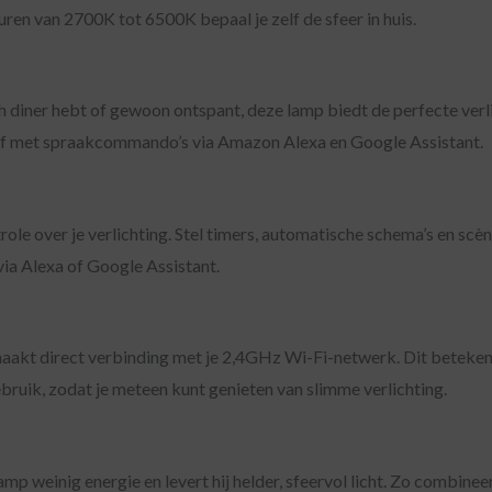
uren van 2700K tot 6500K bepaal je zelf de sfeer in huis.
ch diner hebt of gewoon ontspant, deze lamp biedt de perfecte verl
f met spraakcommando’s via Amazon Alexa en Google Assistant.
 over je verlichting. Stel timers, automatische schema’s en scènes 
via Alexa of Google Assistant.
maakt direct verbinding met je 2,4GHz Wi-Fi-netwerk. Dit betekent
bruik, zodat je meteen kunt genieten van slimme verlichting.
mp weinig energie en levert hij helder, sfeervol licht. Zo combinee