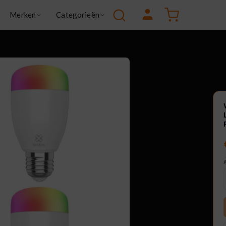
Winkelw
Merken
Categorieën
 Goose
Green
a
Health & wellness
Kitchen & Cooking
X
Lifestyle
Smart living