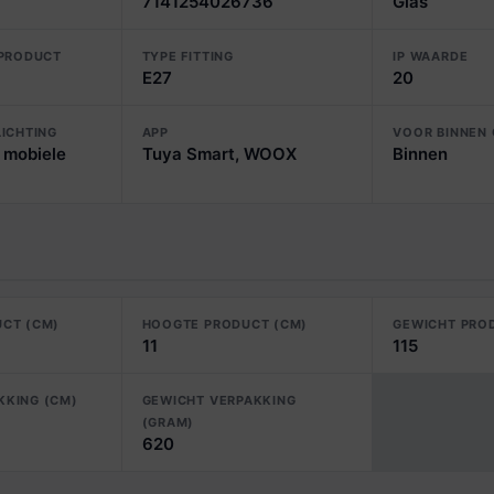
7141254026736
Glas
 PRODUCT
TYPE FITTING
IP WAARDE
E27
20
LICHTING
APP
VOOR BINNEN 
 mobiele
Tuya Smart, WOOX
Binnen
UCT (CM)
HOOGTE PRODUCT (CM)
GEWICHT PRO
11
115
KKING (CM)
GEWICHT VERPAKKING
(GRAM)
620