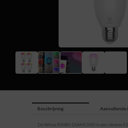
Beschrijving
Aanvullende 
De Woox R5085-DIAMOND is een slimme E27 LED-