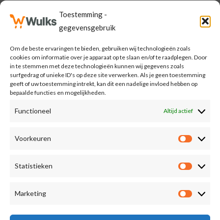
Neem Contact Op
Toestemming -
Mijn Wulks
gegevensgebruik
Om de beste ervaringen te bieden, gebruiken wij technologieën zoals
Meld je aan voor de Wulks nieuwsbrief
cookies om informatie over je apparaat op te slaan en/of te raadplegen. Door
in te stemmen met deze technologieën kunnen wij gegevens zoals
surfgedrag of unieke ID's op deze site verwerken. Als je geen toestemming
E
geeft of uw toestemming intrekt, kan dit een nadelige invloed hebben op
bepaalde functies en mogelijkheden.
m
a
Functioneel
Altijd actief
MELD MIJ AAN
i
l
Voorkeuren
Voorkeu
*
Statistieken
Statisti
Marketing
Marketi
Copyright © 2026 wulks.com - Explore more. Shop Wulks..