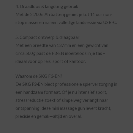
4. Draadloos & langdurig gebruik
Met de 2.200 mAh batterij geniet je tot 11 uur non-
stop masseren na een volledige laadsessie via USB‑C.
5. Compact ontwerp & draagbaar
Met een breedte van 137 mm en een gewicht van
circa 500 g past de F3‑EN moeiteloos in je tas –
ideaal voor op reis, sport of kantoor.
Waarom de SKG F3‑EN?
De
SKG F3‑EN
biedt professionele spierverzorging in
een handzaam formaat. Of je nu intensief sport,
stressreductie zoekt of simpelweg verlangt naar
ontspanning: deze mini massage gun levert kracht,
precisie en gemak—altijd en overal.