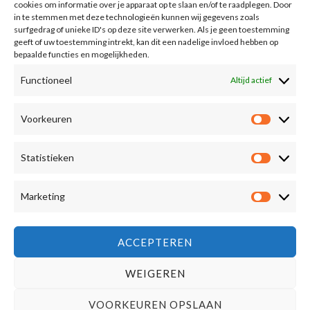
Meld je aan voor de Wulks nieuwsbrief
cookies om informatie over je apparaat op te slaan en/of te raadplegen. Door
in te stemmen met deze technologieën kunnen wij gegevens zoals
surfgedrag of unieke ID's op deze site verwerken. Als je geen toestemming
E
geeft of uw toestemming intrekt, kan dit een nadelige invloed hebben op
bepaalde functies en mogelijkheden.
m
a
Functioneel
Altijd actief
MELD MIJ AAN
i
l
Voorkeuren
Voorkeu
*
Statistieken
Statisti
Marketing
Marketi
Copyright © 2026 wulks.com - Explore more. Shop Wulks..
ACCEPTEREN
Algemene voorwaarden
-
Privacybeleid
-
Cookiebeleid
WEIGEREN
Contacteer Wulks
€
169,99
SKG - Draadloze Taille- & Rugmassager - met Vibratie, Pulse, Rood‑licht‑Warmte & App‑besturing - W9-Pro - Wit
VOORKEUREN OPSLAAN