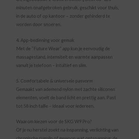
minuten onafgebroken gebruik, geschikt voor thuis,
in de auto of op kantoor – zonder gehinderd te
worden door snoeren.
4. App-bediening voor gemak
Met de “Future Wear” app kun je eenvoudig de
massagestand, intensiteit en warmte aanpassen
vanuit je telefoon – intuïtief en slim.
5. Comfortabele & universele pasvorm
Gemaakt van ademend nylon met zachte siliconen
elementen, voelt de band licht en prettig aan. Past
tot 58 inch taille – ideaal voor iedereen.
Waarom kiezen voor de SKG W9 Pro?
Of je nu herstel zoekt na inspanning, verlichting van
chronische rugpijn of gewoon wat ontspanning: de