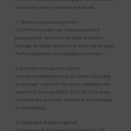
ontspanning waar en wanneer je maar wilt.
1. Vibratie en pulsmassage in één
De W9 Pro beschikt over 3 vibratiemodi en 9
pulsniveaus (P-Tech) voor variabele, effectieve
massage die pijnlijke spieren in de onderrug verzorgt.
Perfect afgestemd op je dagelijkse behoeften.
2. Rood‑licht-therapie met warmte
Via 8 verwarmingskoppen en 31 630 nm LEDs biedt
de massager rode‑licht-therapie in combinatie met
warmte tot 3 niveaus (100,5–107,6 °F). Deze dringt
tot 10 mm diep door voor verbeterde doorbloeding
en ontspanning.
3. Langdurig & draadloos gebruik
De ingebouwde 2450 mAh batterij biedt 80–120