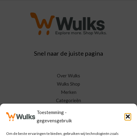
Snel naar de juiste pagina
Over Wulks
Wulks Shop
Merken
Categorieën
Neem Contact Op
Toestemming -
Mijn Wulks
gegevensgebruik
Om de beste ervaringen te bieden, gebruiken wij technologieën zoals