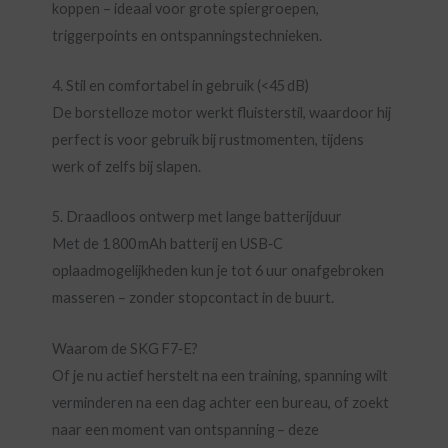
koppen – ideaal voor grote spiergroepen,
triggerpoints en ontspanningstechnieken.
4. Stil en comfortabel in gebruik (<45 dB)
De borstelloze motor werkt fluisterstil, waardoor hij
perfect is voor gebruik bij rustmomenten, tijdens
werk of zelfs bij slapen.
5. Draadloos ontwerp met lange batterijduur
Met de 1 800 mAh batterij en USB‑C
oplaadmogelijkheden kun je tot 6 uur onafgebroken
masseren – zonder stopcontact in de buurt.
Waarom de SKG F7‑E?
Of je nu actief herstelt na een training, spanning wilt
verminderen na een dag achter een bureau, of zoekt
naar een moment van ontspanning – deze