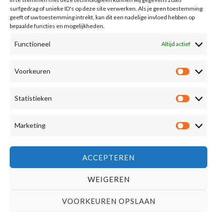
surfgedrag of unieke ID's op deze site verwerken. Als je geen toestemming
E
geeft of uw toestemming intrekt, kan dit een nadelige invloed hebben op
bepaalde functies en mogelijkheden.
m
a
Functioneel
Altijd actief
MELD MIJ AAN
i
l
Voorkeuren
Voorkeu
*
Statistieken
Statisti
Marketing
Marketi
Copyright © 2026 wulks.com - Explore more. Shop Wulks..
ACCEPTEREN
Algemene voorwaarden
-
Privacybeleid
-
Cookiebeleid
WEIGEREN
Contacteer Wulks
€
149,99
SKG - Draadloze Massage Gun – 5 Snelheden, Verwarming & 4 Wisselbare Koppen - F7-E - Grijs
VOORKEUREN OPSLAAN