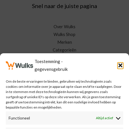
Snel naar de juiste pagina
Over Wulks
Wulks Shop
Merken
Categorieën
Neem Contact Op
Toestemming -
Mijn Wulks
gegevensgebruik
Om de beste ervaringen te bieden, gebruiken wij technologieën zoals
Meld je aan voor de Wulks nieuwsbrief
cookies om informatie over je apparaat op te slaan en/of te raadplegen. Door
in te stemmen met deze technologieën kunnen wij gegevens zoals
surfgedrag of unieke ID's op deze site verwerken. Als je geen toestemming
E
geeft of uw toestemming intrekt, kan dit een nadelige invloed hebben op
bepaalde functies en mogelijkheden.
m
a
Functioneel
Altijd actief
MELD MIJ AAN
i