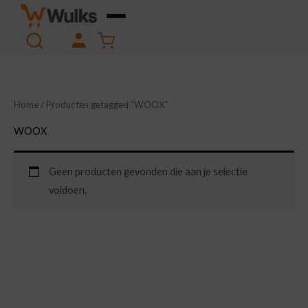
Ga
naar
Winkelwagen
de
inhoud
Home
/ Producten getagged “WOOX”
WOOX
Geen producten gevonden die aan je selectie
voldoen.